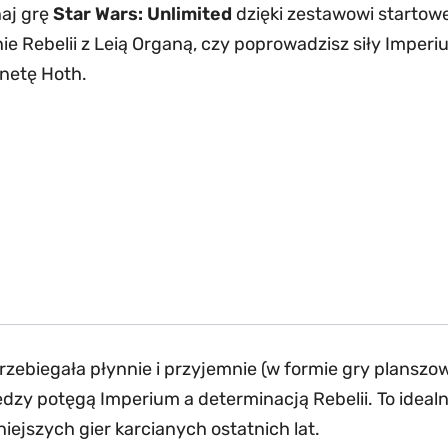
aj grę
Star Wars: Unlimited
dzięki zestawowi starto
nie Rebelii z Leią Organą, czy poprowadzisz siły Impe
anetę Hoth.
ebiegała płynnie i przyjemnie (w formie gry planszowej
ędzy potęgą Imperium a determinacją Rebelii. To ideal
iejszych gier karcianych ostatnich lat.