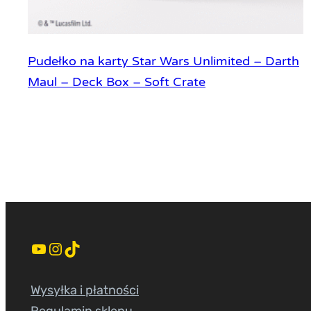
Pudełko na karty Star Wars Unlimited – Darth
Maul – Deck Box – Soft Crate
YouTube
Instagram
TikTok
Wysyłka i płatności
Regulamin sklepu