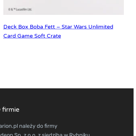
Deck Box Boba Fett – Star Wars Unlimited
Card Game Soft Crate
 firmie
arion.pl należy do firmy
ndeon Sp. z o.o. z siedzibą w Rybniku