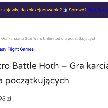
z zajawkę do kolekcjonowania?
Sprawdź
Klub Rari
– Gra karciana Star Wars Unlimited dla początkujących
asy Flight Games
tro Battle Hoth – Gra karc
a początkujących
,95
zł