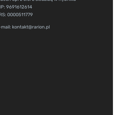
IP: 9691612614
RS: 0000511779
-mail: kontakt@rarion.pl