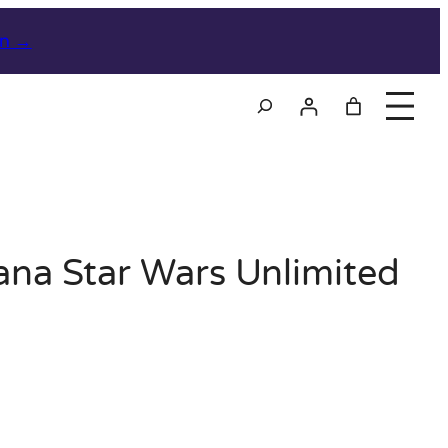
on →
Szukaj
iana Star Wars Unlimited