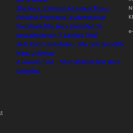
Star Wars Unlimited: A Lawless Time –
N
Poradnik Prerelease i budowanie tali
K
Prerelease Star Wars: Unlimited dla
e
początkujących (A Lawless Time)
Jedi, Klony i Republika – Talia Twin Suns Star
Wars: Unlimited
A Lawless Time – Nowy dodatek Star Wars:
Unlimited
kt