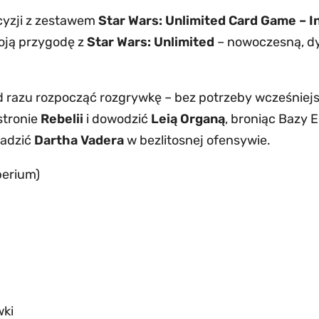
ecyzji z zestawem
Star Wars: Unlimited Card Game – I
woją przygodę z
Star Wars: Unlimited
– nowoczesną, dy
razu rozpocząć rozgrywkę – bez potrzeby wcześniej
stronie
Rebelii
i dowodzić
Leią Organą
, broniąc Bazy 
wadzić
Dartha Vadera
w bezlitosnej ofensywie.
perium)
wki