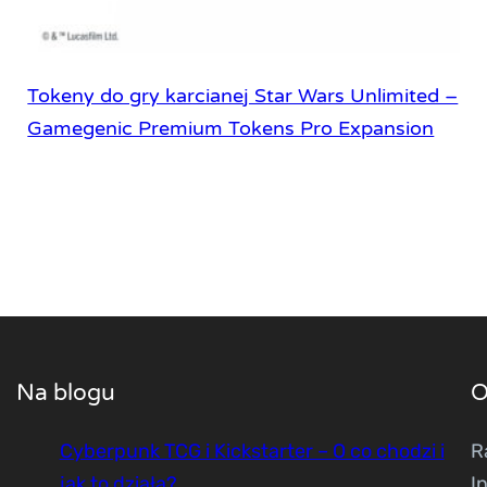
Tokeny do gry karcianej Star Wars Unlimited –
Gamegenic Premium Tokens Pro Expansion
Na blogu
O
Cyberpunk TCG i Kickstarter – O co chodzi i
R
jak to działa?
I