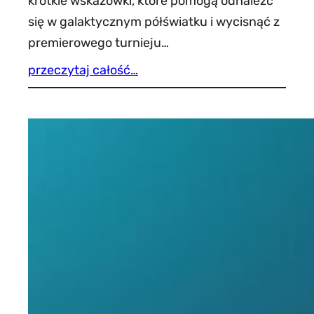
krótkie wskazówki, które pomogą odnaleźć
się w galaktycznym półświatku i wycisnąć z
premierowego turnieju…
przeczytaj całość…