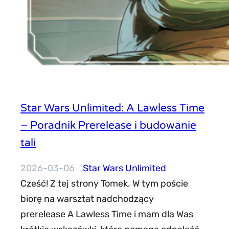
Star Wars Unlimited: A Lawless Time
– Poradnik Prerelease i budowanie
tali
2026-03-06
Star Wars Unlimited
Cześć! Z tej strony Tomek. W tym poście
biorę na warsztat nadchodzący
prerelease A Lawless Time i mam dla Was