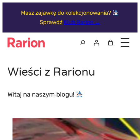
Przejdź
Masz zajawkę do kolekcjonowania?
do
Sprawdź
Klub Rarion →
treści
Szukaj
Wieści z Rarionu
Witaj na naszym blogu!