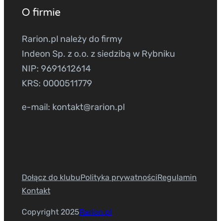
O firmie
Rarion.pl należy do firmy
Indeon Sp. z o.o. z siedzibą w Rybniku
NIP: 9691612614
KRS: 0000511779
e-mail: kontakt@rarion.pl
Dołącz do klubu
Polityka prywatności
Regulamin
Kontakt
Copyright 2025
Rarion.pl