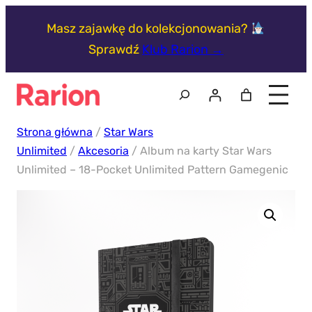
Przejdź
Masz zajawkę do kolekcjonowania?
do
Sprawdź
Klub Rarion →
treści
Szukaj
Strona główna
/
Star Wars
Unlimited
/
Akcesoria
/ Album na karty Star Wars
Unlimited – 18-Pocket Unlimited Pattern Gamegenic