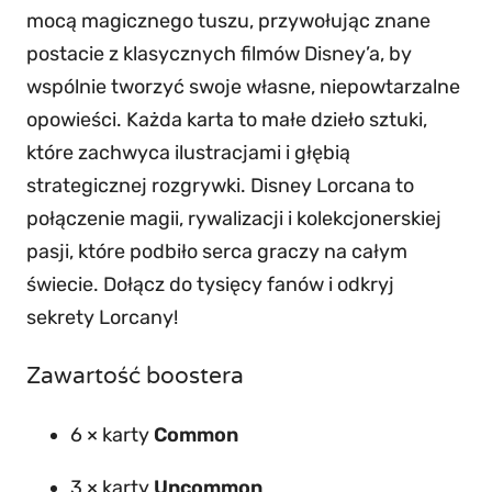
a
mocą magicznego tuszu, przywołując znane
c
postacie z klasycznych filmów Disney’a, by
k
wspólnie tworzyć swoje własne, niepowtarzalne
o
opowieści. Każda karta to małe dzieło sztuki,
f
które zachwyca ilustracjami i głębią
t
strategicznej rozgrywki. Disney Lorcana to
h
połączenie magii, rywalizacji i kolekcjonerskiej
e
pasji, które podbiło serca graczy na całym
V
świecie. Dołącz do tysięcy fanów i odkryj
i
sekrety Lorcany!
n
e
Zawartość boostera
–
B
6 × karty
Common
o
3 × karty
Uncommon