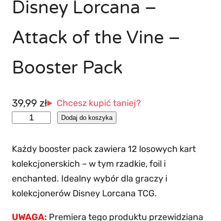
Disney Lorcana –
Attack of the Vine –
Booster Pack
39,99
zł
Chcesz kupić taniej?
i
Dodaj do koszyka
l
o
Każdy booster pack zawiera 12 losowych kart
ś
kolekcjonerskich – w tym rzadkie, foil i
ć
enchanted. Idealny wybór dla graczy i
D
kolekcjonerów Disney Lorcana TCG.
i
UWAGA:
Premiera tego produktu przewidziana