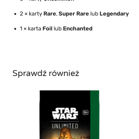
o
s
2 × karty
Rare
,
Super Rare
lub
Legendary
t
1 × karta
Foil
lub
Enchanted
e
r
P
a
c
Sprawdź również
k