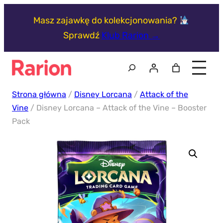
Przejdź
Masz zajawkę do kolekcjonowania?
do
Sprawdź
Klub Rarion →
treści
Szukaj
Strona główna
/
Disney Lorcana
/
Attack of the
Vine
/ Disney Lorcana – Attack of the Vine – Booster
Pack