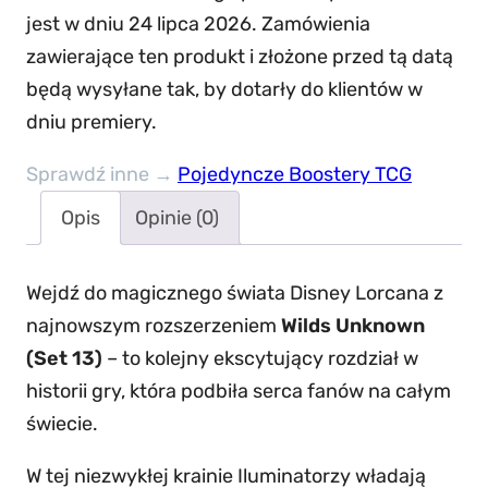
s
jest w dniu 24 lipca 2026. Zamówienia
n
zawierające ten produkt i złożone przed tą datą
e
będą wysyłane tak, by dotarły do klientów w
y
dniu premiery.
L
o
Sprawdź inne →
Pojedyncze Boostery TCG
r
Opis
Opinie (0)
c
a
Wejdź do magicznego świata Disney Lorcana z
n
najnowszym rozszerzeniem
Wilds Unknown
a
(Set 13)
– to kolejny ekscytujący rozdział w
–
historii gry, która podbiła serca fanów na całym
A
świecie.
t
t
W tej niezwykłej krainie Iluminatorzy władają