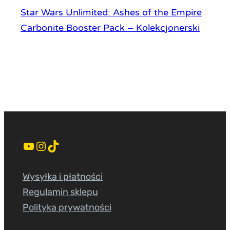
Star Wars Unlimited: Ashes of the Empire
Carbonite Booster Pack – Kolekcjonerski
YouTube
Instagram
TikTok
Wysyłka i płatności
Regulamin sklepu
Polityka prywatności