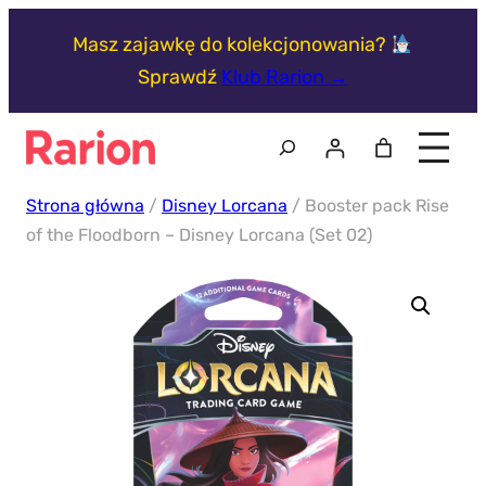
Przejdź
Masz zajawkę do kolekcjonowania?
do
Sprawdź
Klub Rarion →
treści
Szukaj
Strona główna
/
Disney Lorcana
/ Booster pack Rise
of the Floodborn – Disney Lorcana (Set 02)