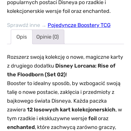
o
popularnych postaci Disneya po rzadkie i
o
kolekcjonerskie wersje foil oraz enchanted.
s
Sprawdź inne →
Pojedyncze Boostery TCG
t
e
Opis
Opinie (0)
r
p
Rozszerz swoją kolekcję o nowe, magiczne karty
a
z drugiego dodatku
Disney Lorcana: Rise of
c
the Floodborn (Set 02)
!
k
Booster to idealny sposób, by wzbogacić swoją
R
talię o nowe postacie, zaklęcia i przedmioty z
i
bajkowego świata Disneya. Każda paczka
s
zawiera
12 losowych kart kolekcjonerskich
, w
e
tym rzadkie i ekskluzywne wersje
foil
oraz
o
enchanted
, które zachwycą zarówno graczy,