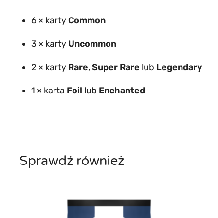
i
s
6 × karty
Common
n
3 × karty
Uncommon
e
y
2 × karty
Rare
,
Super Rare
lub
Legendary
L
1 × karta
Foil
lub
Enchanted
o
r
c
a
n
Sprawdź również
a
(
S
e