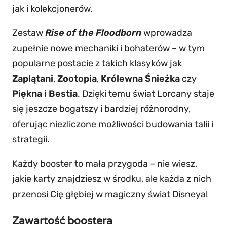
f
jak i kolekcjonerów.
t
Zestaw
Rise of the Floodborn
wprowadza
h
zupełnie nowe mechaniki i bohaterów – w tym
e
popularne postacie z takich klasyków jak
F
Zaplątani
,
Zootopia
,
Królewna Śnieżka
czy
l
Piękna i Bestia
. Dzięki temu świat Lorcany staje
o
się jeszcze bogatszy i bardziej różnorodny,
o
oferując niezliczone możliwości budowania talii i
d
strategii.
b
o
Każdy booster to mała przygoda – nie wiesz,
r
jakie karty znajdziesz w środku, ale każda z nich
n
przenosi Cię głębiej w magiczny świat Disneya!
–
D
Zawartość boostera