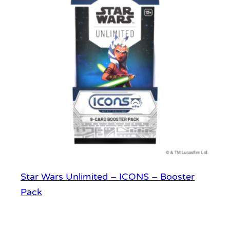
t
0
2
)
Star Wars Unlimited – ICONS – Booster
Pack