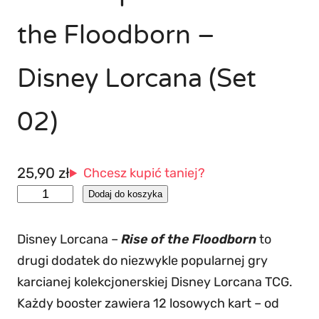
the Floodborn –
Disney Lorcana (Set
02)
25,90
zł
Chcesz kupić taniej?
i
Dodaj do koszyka
l
o
Disney Lorcana –
Rise of the Floodborn
to
ś
drugi dodatek do niezwykle popularnej gry
ć
karcianej kolekcjonerskiej Disney Lorcana TCG.
B
Każdy booster zawiera 12 losowych kart – od