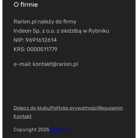
O firmie
Rarion.pl należy do firmy
Indeon Sp. z o.o. z siedzibą w Rybniku
NIP: 9691612614
KRS: 0000511779
e-mail: kontakt@rarion.pl
Dołącz do klubu
Polityka prywatności
Regulamin
Kontakt
Copyright 2025
Rarion.pl