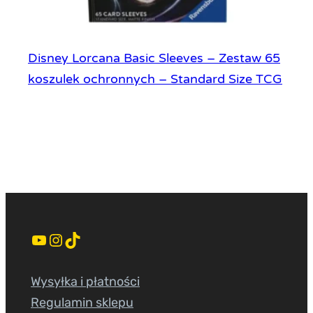
Disney Lorcana Basic Sleeves – Zestaw 65
koszulek ochronnych – Standard Size TCG
YouTube
Instagram
TikTok
Wysyłka i płatności
Regulamin sklepu