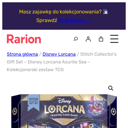
Przejdź
Masz zajawkę do kolekcjonowania?
do
Sprawdź
Klub Rarion →
treści
Szukaj
Strona główna
/
Disney Lorcana
/ Stitch Collector’s
Gift Set – Disney Lorcana Azurite Sea –
Kolekcjonerski zestaw TCG