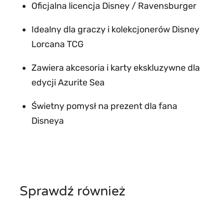
n
Oficjalna licencja Disney / Ravensburger
e
Idealny dla graczy i kolekcjonerów Disney
y
Lorcana TCG
L
o
Zawiera akcesoria i karty ekskluzywne dla
r
edycji Azurite Sea
c
Świetny pomysł na prezent dla fana
a
Disneya
n
a
A
z
u
Sprawdź również
r
i