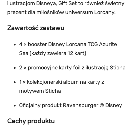
o
ilustracjom Disneya, Gift Set to również świetny
r
prezent dla miłośników uniwersum Lorcany.
'
Zawartość zestawu
s
G
4 × booster Disney Lorcana TCG Azurite
i
Sea (każdy zawiera 12 kart)
f
t
2 × promocyjne karty foil z ilustracją Sticha
S
1 × kolekcjonerski album na karty z
e
motywem Sticha
t
–
Oficjalny produkt Ravensburger © Disney
D
i
Cechy produktu
s