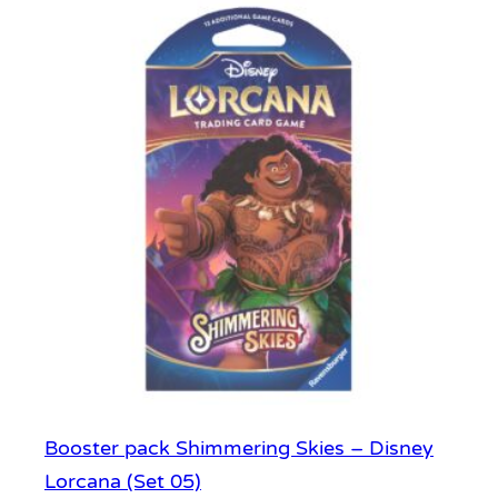
t
e
S
e
a
–
K
o
l
e
k
c
j
o
Booster pack Shimmering Skies – Disney
n
Lorcana (Set 05)