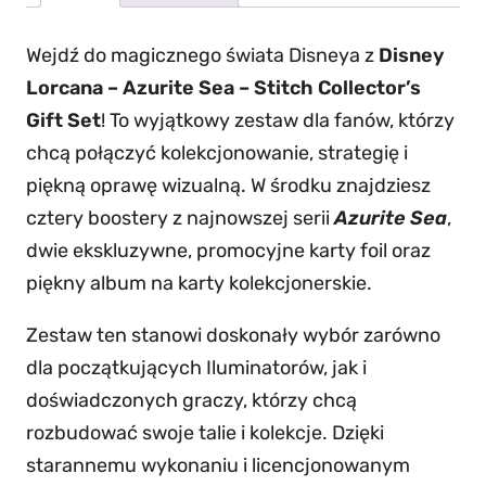
ś
ć
Wejdź do magicznego świata Disneya z
Disney
S
Lorcana – Azurite Sea – Stitch Collector’s
t
Gift Set
! To wyjątkowy zestaw dla fanów, którzy
i
chcą połączyć kolekcjonowanie, strategię i
t
piękną oprawę wizualną. W środku znajdziesz
c
cztery boostery z najnowszej serii
Azurite Sea
,
h
dwie ekskluzywne, promocyjne karty foil oraz
C
piękny album na karty kolekcjonerskie.
o
l
Zestaw ten stanowi doskonały wybór zarówno
l
dla początkujących Iluminatorów, jak i
e
doświadczonych graczy, którzy chcą
c
rozbudować swoje talie i kolekcje. Dzięki
t
starannemu wykonaniu i licencjonowanym