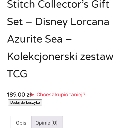
Stitch Collector’s Gift
Set – Disney Lorcana
Azurite Sea –
Kolekcjonerski zestaw
TCG
189,00
zł
Chcesz kupić taniej?
i
Dodaj do koszyka
l
o
Opis
Opinie (0)