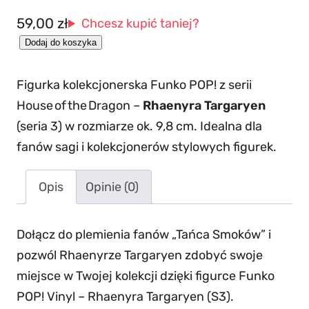
59,00
zł
Chcesz kupić taniej?
i
Dodaj do koszyka
l
Figurka kolekcjonerska Funko POP! z serii
o
House of the Dragon –
Rhaenyra Targaryen
ś
(seria 3) w rozmiarze ok. 9,8 cm. Idealna dla
ć
fanów sagi i kolekcjonerów stylowych figurek.
R
h
Opis
Opinie (0)
a
e
n
Dołącz do plemienia fanów „Tańca Smoków” i
y
pozwól Rhaenyrze Targaryen zdobyć swoje
r
miejsce w Twojej kolekcji dzięki figurce Funko
a
POP! Vinyl – Rhaenyra Targaryen (S3).