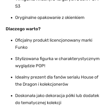
i
S3
g
u
Oryginalne opakowanie z okienkiem
r
Dlaczego warto?
k
a
Oficjalny produkt licencjonowany marki
F
Funko
u
Stylizowana figurka w charakterystycznym
n
wyglądzie POP!
k
o
Idealny prezent dla fanów serialu House of
P
the Dragon i kolekcjonerów
O
P
Doskonała jako dekoracja półki lub dodatek
!
do tematycznej kolekcji