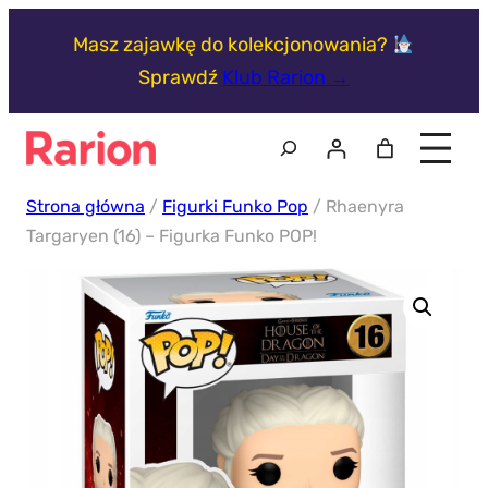
Przejdź
Masz zajawkę do kolekcjonowania?
do
Sprawdź
Klub Rarion →
treści
Szukaj
Strona główna
/
Figurki Funko Pop
/ Rhaenyra
Targaryen (16) – Figurka Funko POP!