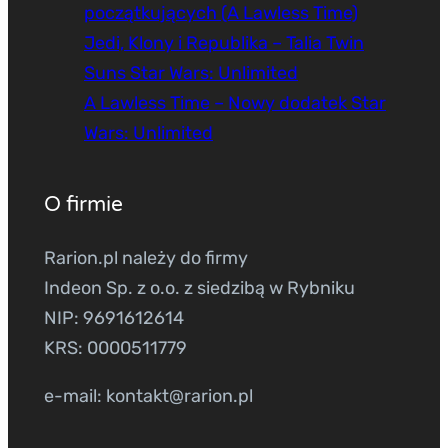
początkujących (A Lawless Time)
Jedi, Klony i Republika – Talia Twin
Suns Star Wars: Unlimited
A Lawless Time – Nowy dodatek Star
Wars: Unlimited
O firmie
Rarion.pl należy do firmy
Indeon Sp. z o.o. z siedzibą w Rybniku
NIP: 9691612614
KRS: 0000511779
e-mail: kontakt@rarion.pl