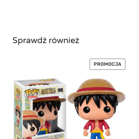
Sprawdź również
PRODU
PROMOCJA
W
PROMO