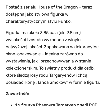
T
Postać z serialu House of the Dragon – teraz
a
dostępna jako stylowa figurka w
r
charakterystycznym stylu Funko.
g
a
Figurka ma około 3,85 cala (ok. 9,8 cm)
r
wysokości i została wykonana z winylu
y
najwyższej jakości. Zapakowana w dekoracyjne
e
okno-opakowanie – idealna zarówno do
n
wystawienia, jak i przechowywania w stanie
(
kolekcjonerskim. To świetny produkt dla osób,
1
które śledzą losy rodu Targaryenów i chcą
6
posiadać ikonę „Tańca Smoków” w formie figurki.
)
Zawartość:
–
F
1 x figurka Rhaenyra Targaryen z serii POP!