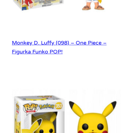
Monkey D. Luffy (098) – One Piece –
Figurka Funko POP!