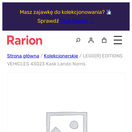
Przejdź
Masz zajawkę do kolekcjonowania?
do
Sprawdź
Klub Rarion →
treści
Szukaj
Strona główna
/
Kolekcjonerskie
/ LEGO(R) EDITIONS
VEHICLES 43023 Kask Lando Norris