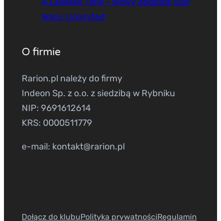
A Lawless Time – Nowy dodatek Star
Wars: Unlimited
O firmie
Rarion.pl należy do firmy
Indeon Sp. z o.o. z siedzibą w Rybniku
NIP: 9691612614
KRS: 0000511779
e-mail: kontakt@rarion.pl
Dołącz do klubu
Polityka prywatności
Regulamin