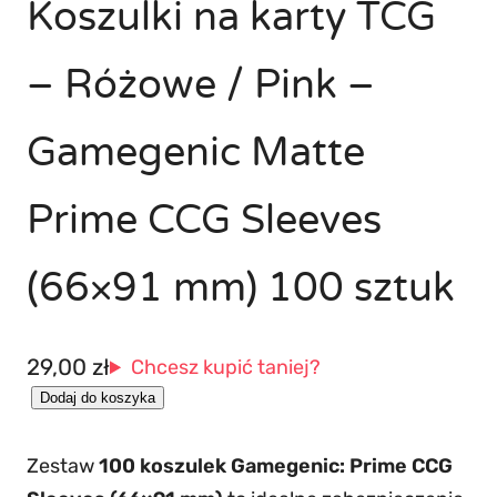
Koszulki na karty TCG
– Różowe / Pink –
Gamegenic Matte
Prime CCG Sleeves
(66×91 mm) 100 sztuk
29,00
zł
Chcesz kupić taniej?
i
Dodaj do koszyka
l
Zestaw
100 koszulek Gamegenic: Prime CCG
o