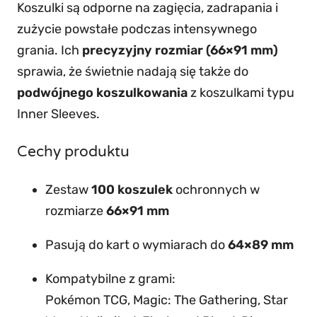
t
Koszulki są odporne na zagięcia, zadrapania i
e
zużycie powstałe podczas intensywnego
P
grania. Ich
precyzyjny rozmiar (66×91 mm)
r
sprawia, że świetnie nadają się także do
i
podwójnego koszulkowania
z koszulkami typu
m
Inner Sleeves.
e
Cechy produktu
C
C
Zestaw
100 koszulek
ochronnych w
G
rozmiarze
66×91 mm
S
l
Pasują do kart o wymiarach do
64×89 mm
e
Kompatybilne z grami:
e
Pokémon TCG, Magic: The Gathering, Star
v