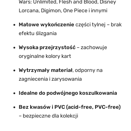
Wars: Unlimited, Flesh and Blood, Disney
e
Lorcana, Digimon, One Piece i innymi
s
(
Matowe wykończenie
części tylnej – brak
6
efektu ślizgania
6
×
Wysoka przejrzystość
– zachowuje
9
oryginalne kolory kart
1
Wytrzymały materiał
, odporny na
m
zagniecenia i zarysowania
m
)
Idealne do podwójnego koszulkowania
1
Bez kwasów i PVC (acid-free, PVC-free)
0
– bezpieczne dla kolekcji
0
s