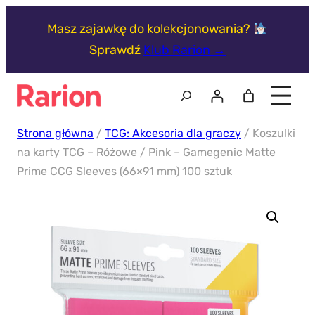
Przejdź
Masz zajawkę do kolekcjonowania?
do
Sprawdź
Klub Rarion →
treści
Szukaj
Strona główna
/
TCG: Akcesoria dla graczy
/ Koszulki
na karty TCG – Różowe / Pink – Gamegenic Matte
Prime CCG Sleeves (66×91 mm) 100 sztuk