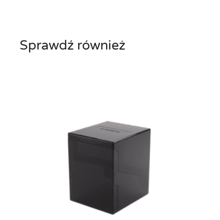
z
t
u
Sprawdź również
k