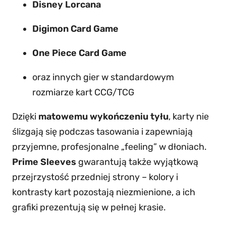
n
Disney Lorcana
k
Digimon Card Game
–
G
One Piece Card Game
a
oraz innych gier w standardowym
m
rozmiarze kart CCG/TCG
e
g
Dzięki
matowemu wykończeniu tyłu
, karty nie
e
ślizgają się podczas tasowania i zapewniają
n
przyjemne, profesjonalne „feeling” w dłoniach.
i
Prime Sleeves
gwarantują także wyjątkową
c
przejrzystość przedniej strony – kolory i
M
kontrasty kart pozostają niezmienione, a ich
a
grafiki prezentują się w pełnej krasie.
t