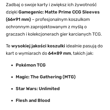
t
Zadbaj o swoje karty i zwiększ ich żywotność
y
dzięki
Gamegenic: Matte Prime CCG Sleeves
T
(66×91 mm)
– profesjonalnym koszulkom
C
ochronnym zaprojektowanym z myślą o
G
graczach i kolekcjonerach gier karcianych TCG.
–
R
Te
wysokiej jakości koszulki
idealnie pasują do
ó
kart o wymiarach do
64×89 mm
, takich jak:
ż
Pokémon TCG
o
w
Magic: The Gathering (MTG)
e
Star Wars: Unlimited
/
P
Flesh and Blood
i