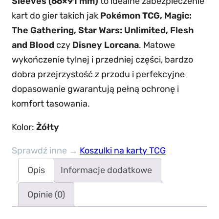
Sleeves (66×91 mm)
to idealne zabezpieczenie
ś
kart do gier takich jak
Pokémon TCG, Magic:
ć
The Gathering, Star Wars: Unlimited, Flesh
K
and Blood
czy
Disney Lorcana
. Matowe
o
wykończenie tylnej i przedniej części, bardzo
s
dobra przejrzystość z przodu i perfekcyjne
z
dopasowanie gwarantują pełną ochronę i
u
komfort tasowania.
l
k
Kolor:
Żółty
i
n
Sprawdź inne →
Koszulki na karty TCG
a
Opis
Informacje dodatkowe
k
a
Opinie (0)
r