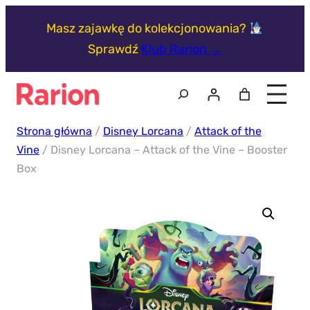
Przejdź
Masz zajawkę do kolekcjonowania?
do
Sprawdź
Klub Rarion →
treści
Szukaj
Strona główna
/
Disney Lorcana
/
Attack of the
Vine
/ Disney Lorcana – Attack of the Vine – Booster
Box