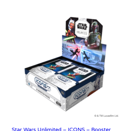
o
s
t
e
r
B
o
x
Star Wars Unlimited – ICONS – Booster