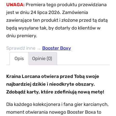
s
UWAGA:
Premiera tego produktu przewidziana
n
jest w dniu 24 lipca 2026. Zamówienia
e
zawierające ten produkt i złożone przed tą datą
y
będą wysyłane tak, by dotarły do klientów w
L
dniu premiery.
o
r
Sprawdź inne →
Booster Boxy
c
Opis
Opinie (0)
a
n
Kraina Lorcana otwiera przed Tobą swoje
a
najbardziej dzikie i nieodkryte obszary.
–
Zdobądź karty, które zdefiniują nową metę!
A
t
Dla każdego kolekcjonera i fana gier karcianych,
t
moment otwierania nowego Booster Boxa to