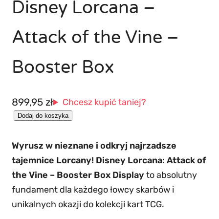
Disney Lorcana –
Attack of the Vine –
Booster Box
899,95
zł
Chcesz kupić taniej?
i
Dodaj do koszyka
l
Wyrusz w nieznane i odkryj najrzadsze
o
tajemnice Lorcany!
Disney Lorcana: Attack of
ś
the Vine – Booster Box Display
to absolutny
ć
fundament dla każdego łowcy skarbów i
D
unikalnych okazji do kolekcji kart TCG.
i