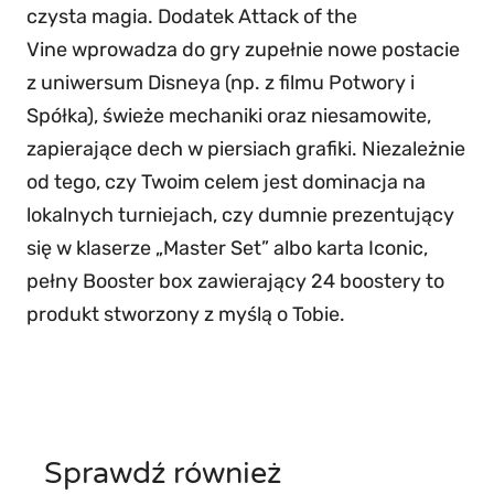
a
czysta magia. Dodatek Attack of the
c
Vine
wprowadza do gry zupełnie nowe postacie
k
z uniwersum Disneya (np. z filmu Potwory i
o
Spółka), świeże mechaniki oraz niesamowite,
f
zapierające dech w piersiach grafiki. Niezależnie
t
od tego, czy Twoim celem jest dominacja na
h
lokalnych turniejach, czy dumnie prezentujący
e
się w klaserze „Master Set” albo karta Iconic,
V
pełny Booster box zawierający 24 boostery to
i
produkt stworzony z myślą o Tobie.
n
e
–
B
Sprawdź również
o