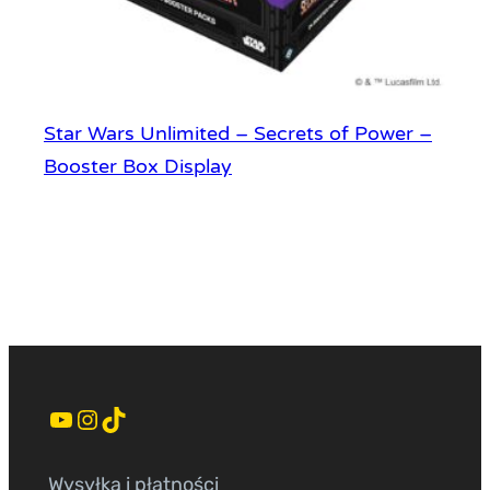
Star Wars Unlimited – Secrets of Power –
Booster Box Display
YouTube
Instagram
TikTok
Wysyłka i płatności