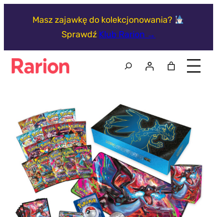
Przejdź
Masz zajawkę do kolekcjonowania?
do
Sprawdź
Klub Rarion →
treści
Szukaj