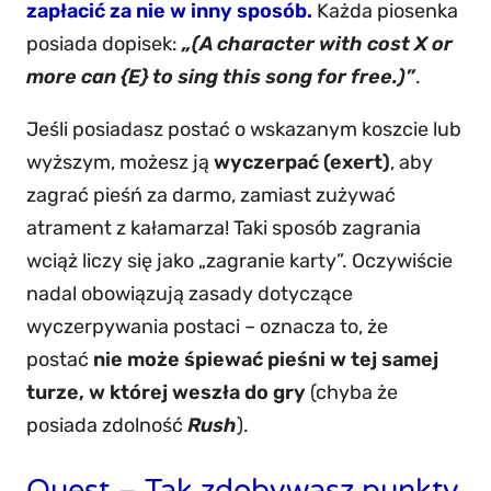
zapłacić za nie w inny sposób.
Każda piosenka
posiada dopisek:
„(A character with cost X or
more can {E} to sing this song for free.)”
.
Jeśli posiadasz postać o wskazanym koszcie lub
wyższym, możesz ją
wyczerpać (exert)
, aby
zagrać pieśń za darmo, zamiast zużywać
atrament z kałamarza! Taki sposób zagrania
wciąż liczy się jako „zagranie karty”. Oczywiście
nadal obowiązują zasady dotyczące
wyczerpywania postaci – oznacza to, że
postać
nie może śpiewać pieśni w tej samej
turze, w której weszła do gry
(chyba że
posiada zdolność
Rush
).
Quest – Tak zdobywasz punkty