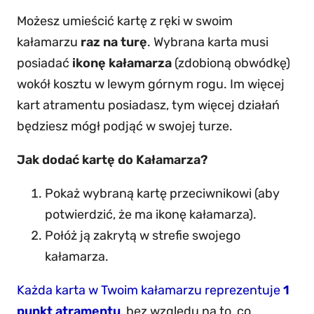
Możesz umieścić kartę z ręki w swoim
kałamarzu
raz na turę
. Wybrana karta musi
posiadać
ikonę kałamarza
(zdobioną obwódkę)
wokół kosztu w lewym górnym rogu. Im więcej
kart atramentu posiadasz, tym więcej działań
będziesz mógł podjąć w swojej turze.
Jak dodać kartę do Kałamarza?
Pokaż wybraną kartę przeciwnikowi (aby
potwierdzić, że ma ikonę kałamarza).
Połóż ją zakrytą w strefie swojego
kałamarza.
Każda karta w Twoim kałamarzu reprezentuje
1
punkt atramentu
, bez względu na to, co