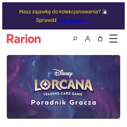
Przejdź
Masz zajawkę do kolekcjonowania?
do
Sprawdź
Klub Rarion →
treści
Szukaj