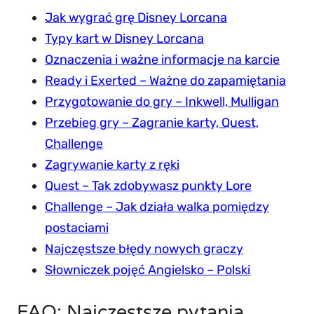
Jak wygrać grę Disney Lorcana
Typy kart w Disney Lorcana
Oznaczenia i ważne informacje na karcie
Ready i Exerted – Ważne do zapamiętania
Przygotowanie do gry – Inkwell, Mulligan
Przebieg gry – Zagranie karty, Quest,
Challenge
Zagrywanie karty z ręki
Quest – Tak zdobywasz punkty Lore
Challenge – Jak działa walka pomiędzy
postaciami
Najczęstsze błędy nowych graczy
Słowniczek pojęć Angielsko – Polski
FAQ: Najczęstsze pytania