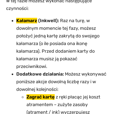
W tej fazie możesz wykonać następujące
czynności:
Kałamarz
(Inkwell):
Raz na turę, w
dowolnym momencie tej fazy, możesz
położyć jedną kartę zakrytą do swojego
kałamarza (o ile posiada ona ikonę
kałamarza). Przed dodaniem karty do
kałamarza musisz ją pokazać
przeciwnikowi.
Dodatkowe działania:
Możesz wykonywać
poniższe akcje dowolną liczbę razy i w
dowolnej kolejności:
Zagrać kartę
z ręki płacąc jej koszt
atramentem – zużyte zasoby
(atrament / ink) wyczerpujesz