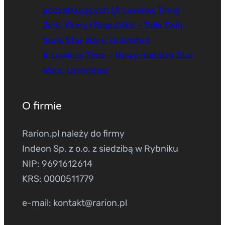
początkujących (A Lawless Time)
Jedi, Klony i Republika – Talia Twin
Suns Star Wars: Unlimited
A Lawless Time – Nowy dodatek Star
Wars: Unlimited
O firmie
Rarion.pl należy do firmy
Indeon Sp. z o.o. z siedzibą w Rybniku
NIP: 9691612614
KRS: 0000511779
e-mail: kontakt@rarion.pl