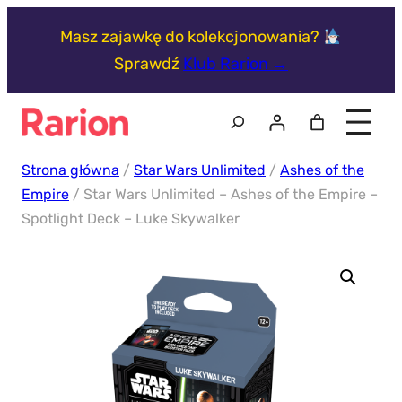
Przejdź
Masz zajawkę do kolekcjonowania?
do
Sprawdź
Klub Rarion →
treści
Szukaj
Strona główna
/
Star Wars Unlimited
/
Ashes of the
Empire
/ Star Wars Unlimited – Ashes of the Empire –
Spotlight Deck – Luke Skywalker