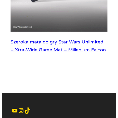
Szeroka mata do gry Star Wars Unlimited
– Xtra-Wide Game Mat – Millenium Falcon
YouTube
Instagram
TikTok