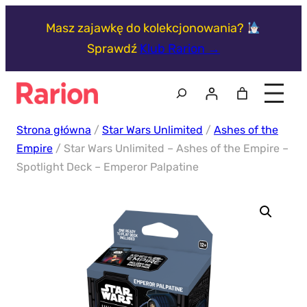
Przejdź
Masz zajawkę do kolekcjonowania?
do
Sprawdź
Klub Rarion →
treści
Szukaj
Strona główna
/
Star Wars Unlimited
/
Ashes of the
Empire
/ Star Wars Unlimited – Ashes of the Empire –
Spotlight Deck – Emperor Palpatine