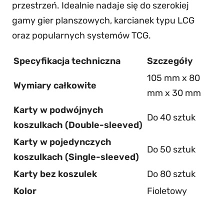
przestrzeń. Idealnie nadaje się do szerokiej
m
gamy gier planszowych, karcianek typu LCG
e
oraz popularnych systemów TCG.
g
e
Specyfikacja techniczna
Szczegóły
n
105 mm x 80
i
Wymiary całkowite
mm x 30 mm
c
Karty w podwójnych
:
Do 40 sztuk
koszulkach (Double-sleeved)
T
Karty w pojedynczych
o
Do 50 sztuk
koszulkach (Single-sleeved)
k
Karty bez koszulek
Do 80 sztuk
e
n
Kolor
Fioletowy
H
o