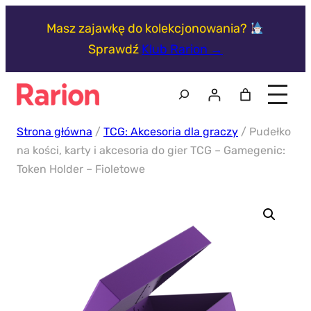
Przejdź
Masz zajawkę do kolekcjonowania?
do
Sprawdź
Klub Rarion →
treści
Szukaj
Strona główna
/
TCG: Akcesoria dla graczy
/ Pudełko
na kości, karty i akcesoria do gier TCG – Gamegenic:
Token Holder – Fioletowe