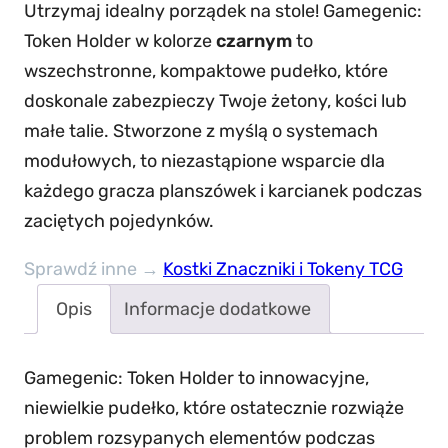
Utrzymaj idealny porządek na stole! Gamegenic:
o
Token Holder w kolorze
czarnym
to
ś
wszechstronne, kompaktowe pudełko, które
ć
doskonale zabezpieczy Twoje żetony, kości lub
P
małe talie. Stworzone z myślą o systemach
u
modułowych, to niezastąpione wsparcie dla
d
każdego gracza planszówek i karcianek podczas
e
zaciętych pojedynków.
ł
k
Sprawdź inne →
Kostki Znaczniki i Tokeny TCG
o
Opis
Informacje dodatkowe
n
a
k
Gamegenic: Token Holder to innowacyjne,
o
niewielkie pudełko, które ostatecznie rozwiąże
ś
problem rozsypanych elementów podczas