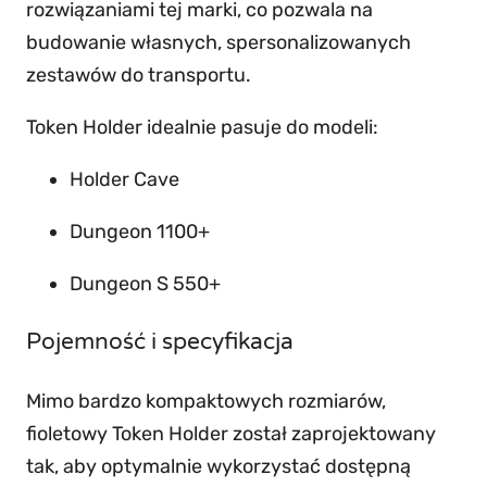
rozwiązaniami tej marki, co pozwala na
r
budowanie własnych, spersonalizowanych
i
zestawów do transportu.
a
d
Token Holder idealnie pasuje do modeli:
o
Holder Cave
g
i
Dungeon 1100+
e
r
Dungeon S 550+
T
Pojemność i specyfikacja
C
G
Mimo bardzo kompaktowych rozmiarów,
–
fioletowy Token Holder został zaprojektowany
G
tak, aby optymalnie wykorzystać dostępną
a