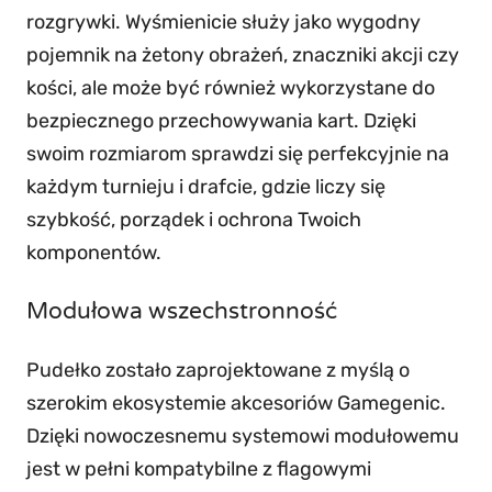
c
rozgrywki. Wyśmienicie służy jako wygodny
i
pojemnik na żetony obrażeń, znaczniki akcji czy
,
kości, ale może być również wykorzystane do
k
bezpiecznego przechowywania kart. Dzięki
a
swoim rozmiarom sprawdzi się perfekcyjnie na
r
każdym turnieju i drafcie, gdzie liczy się
t
szybkość, porządek i ochrona Twoich
y
komponentów.
i
Modułowa wszechstronność
a
k
Pudełko zostało zaprojektowane z myślą o
c
szerokim ekosystemie akcesoriów Gamegenic.
e
Dzięki nowoczesnemu systemowi modułowemu
s
jest w pełni kompatybilne z flagowymi
o