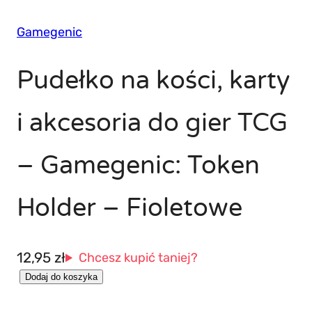
Gamegenic
Pudełko na kości, karty
i akcesoria do gier TCG
– Gamegenic: Token
Holder – Fioletowe
12,95
zł
Chcesz kupić taniej?
i
Dodaj do koszyka
l