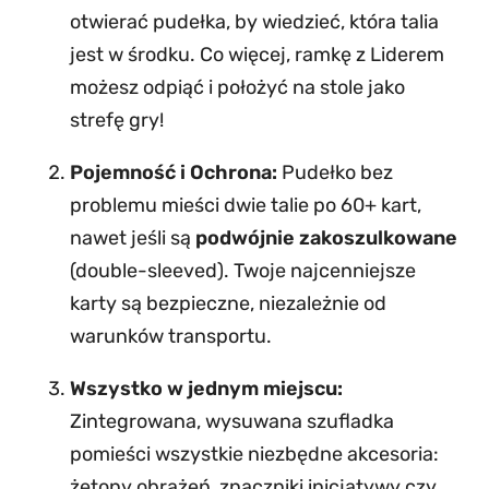
l
otwierać pudełka, by wiedzieć, która talia
e
jest w środku. Co więcej, ramkę z Liderem
D
możesz odpiąć i położyć na stole jako
e
strefę gry!
c
k
Pojemność i Ochrona:
Pudełko bez
P
problemu mieści dwie talie po 60+ kart,
o
nawet jeśli są
podwójnie zakoszulkowane
d
(double-sleeved). Twoje najcenniejsze
–
karty są bezpieczne, niezależnie od
Z
warunków transportu.
i
Wszystko w jednym miejscu:
e
Zintegrowana, wysuwana szufladka
l
pomieści wszystkie niezbędne akcesoria:
o
żetony obrażeń, znaczniki inicjatywy czy