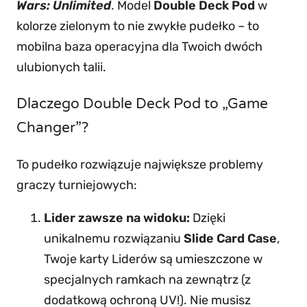
s
:
7
Wars: Unlimited
. Model
Double Deck Pod
w
U
2
,
kolorze zielonym to nie zwykłe pudełko – to
n
mobilna baza operacyjna dla Twoich dwóch
5
4
l
ulubionych talii.
7
5
i
,
Dlaczego Double Deck Pod to „Game
m
9
z
i
Changer”?
5
ł
t
To pudełko rozwiązuje największe problemy
.
e
graczy turniejowych:
d
z
–
ł
Lider zawsze na widoku:
Dzięki
D
.
unikalnemu rozwiązaniu
Slide Card Case
,
o
Twoje karty Liderów są umieszczone w
u
specjalnych ramkach na zewnątrz (z
b
dodatkową ochroną UV!). Nie musisz