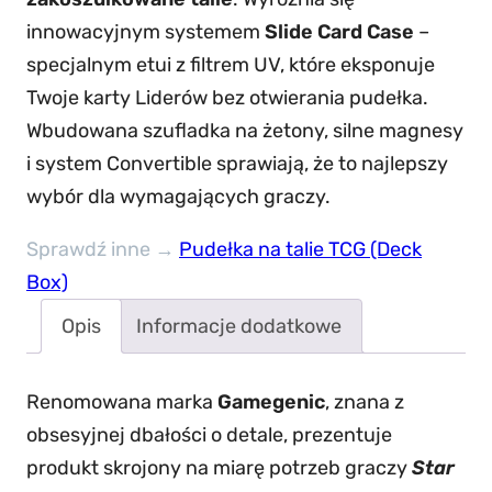
m
a
c
innowacyjnym systemem
Slide Card Case
–
e
c
e
specjalnym etui z filtrem UV, które eksponuje
g
e
n
Twoje karty Liderów bez otwierania pudełka.
e
n
a
Wbudowana szufladka na żetony, silne magnesy
n
a
w
i system Convertible sprawiają, że to najlepszy
i
wybór dla wymagających graczy.
w
y
c
:
y
n
Sprawdź inne →
Pudełka na talie TCG (Deck
S
n
o
Box)
t
o
s
Opis
Informacje dodatkowe
a
s
i
r
i
:
W
Renomowana marka
Gamegenic
, znana z
ł
1
a
obsesyjnej dbałości o detale, prezentuje
a
8
r
produkt skrojony na miarę potrzeb graczy
Star