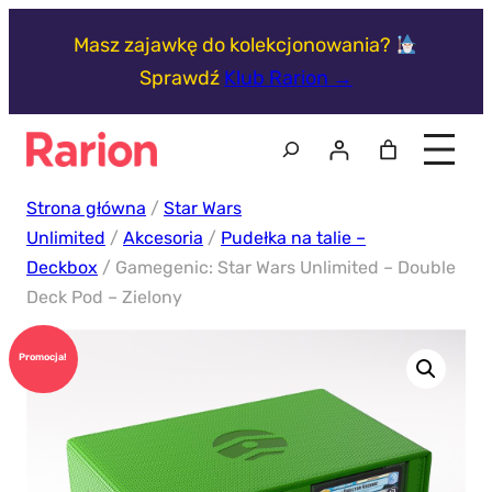
Przejdź
Masz zajawkę do kolekcjonowania?
do
Sprawdź
Klub Rarion →
treści
Szukaj
Strona główna
/
Star Wars
Unlimited
/
Akcesoria
/
Pudełka na talie –
Deckbox
/ Gamegenic: Star Wars Unlimited – Double
Deck Pod – Zielony
Promocja!