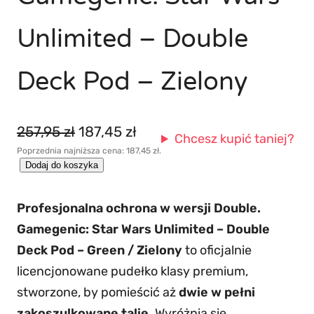
Unlimited – Double
Deck Pod – Zielony
P
A
257,95
zł
187,45
zł
Chcesz kupić taniej?
Poprzednia najniższa cena:
187,45
zł
.
i
k
i
Dodaj do koszyka
e
t
l
r
u
Profesjonalna ochrona w wersji Double.
o
w
a
Gamegenic: Star Wars Unlimited – Double
ś
o
l
Deck Pod – Green / Zielony
to oficjalnie
ć
licencjonowane pudełko klasy premium,
G
t
n
stworzone, by pomieścić aż
dwie w pełni
a
n
a
zakoszulkowane talie
. Wyróżnia się