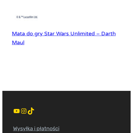
Mata do gry Star Wars Unlimited – Darth
Maul
YouTube
Instagram
TikTok
Wysyłka i płatności